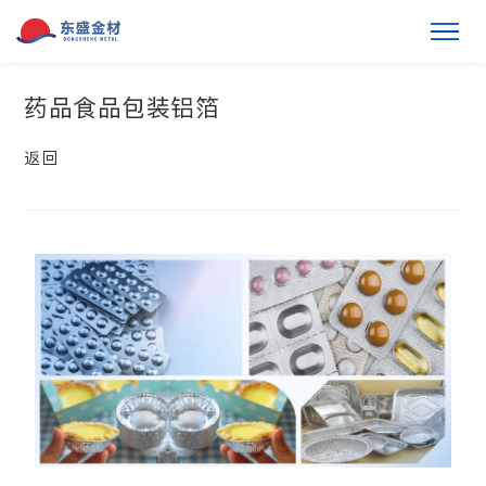
药品食品包装铝箔
返回