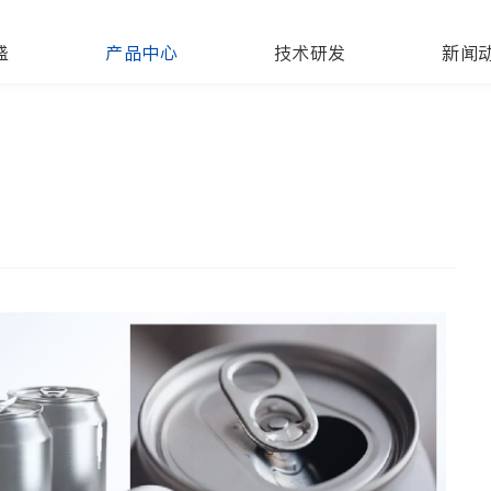
盛
产品中心
技术研发
新闻