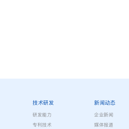
技术研发
新闻动态
研发能力
企业新闻
专利技术
媒体报道