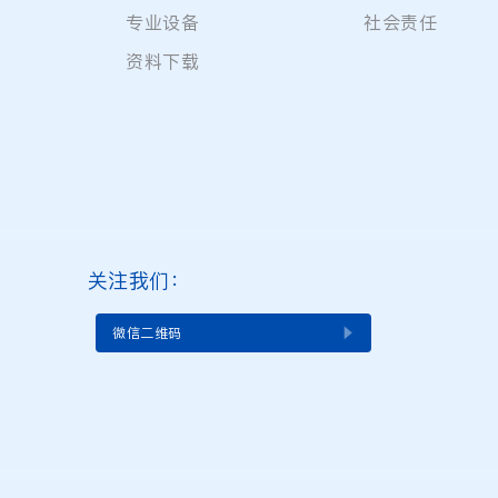
专业设备
社会责任
资料下载
关注我们：
微信二维码