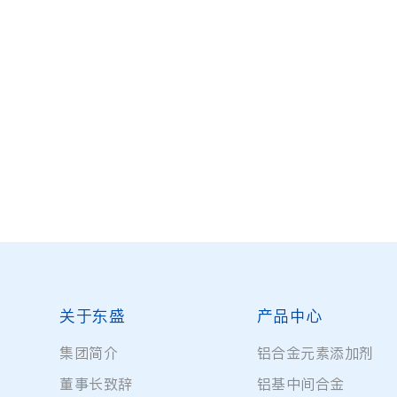
关于东盛
产品中心
集团简介
铝合金元素添加剂
董事长致辞
铝基中间合金