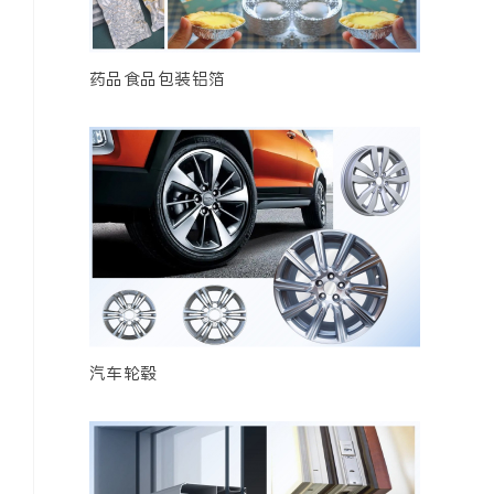
药品食品包装铝箔
汽车轮毂