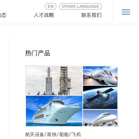
EN
OTHER LANGUAGE
动态
人才战略
联系我们
热门产品
航天设备/高铁/船舶/飞机